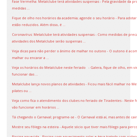
Fase Vermelha: Metalclube terá atividades suspensas - Pela gravidade da pr
medidas ...
Fique de olho nos horários da academia; agende o seu horário - Para adota
estão reduzidos. Além disso, é ...
Coronavírus: Metalclube terá atividades suspensas - Como medidas de preca
atividades dos Metalclube serão suspensas ...
Veja dicas para não perder o ânimo de malhar no outono - O outono é aco
malhar ou encarar a ...
Veja os horários do Metalclube neste feriado - Galera, fique de olho, em vi
funcionar das ...
Metalclube lança novos planos de atividades - Ficou mais fácil malhar no M
pilates ou ...
Veja como fica o atendimento dos clubes no feriado de Tiradentes - Neste fe
vão funcionar em horários ...
Tá chegando o Carnaval; programe-se - O Carnaval está aí, mas antes de cair 
Mostre seu fôlego na esteira - Aquele sócio que tiver mais fôlego para percor
Piscina aquecida - Piscina com aquecimento solar e água tratada com ozônio 