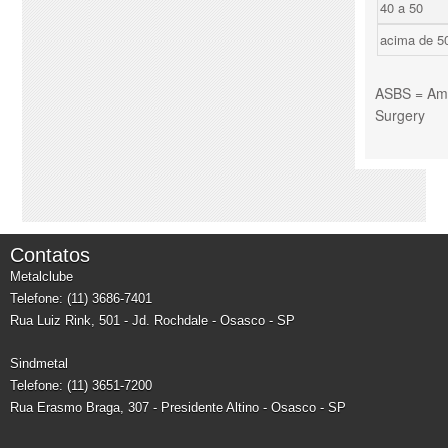
40 a 50
acima de 5
ASBS = Amer
Surgery
Contatos
Metalclube
Telefone: (11) 3686-7401
Rua Luiz Rink, 501 - Jd. Rochdale - Osasco - SP
Sindmetal
Telefone: (11) 3651-7200
Rua Erasmo Braga, 307 - Presidente Altino - Osasco - SP