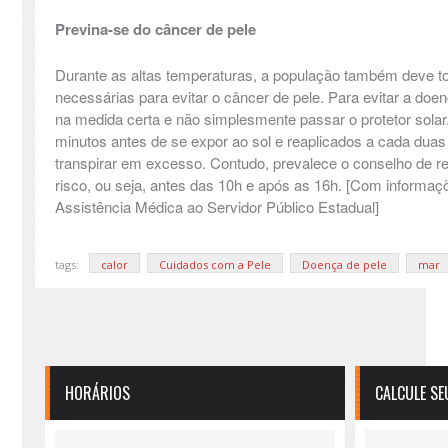
Previna-se do câncer de pele
Durante as altas temperaturas, a população também deve 
necessárias para evitar o câncer de pele. Para evitar a doenç
na medida certa e não simplesmente passar o protetor solar.
minutos antes de se expor ao sol e reaplicados a cada duas
transpirar em excesso. Contudo, prevalece o conselho de re
risco, ou seja, antes das 10h e após as 16h. [Com informaçõ
Assistência Médica ao Servidor Público Estadual]
tags:
calor
Cuidados com a Pele
Doença de pele
mar
HORÁRIOS
CALCULE SE