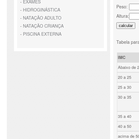
-
EXAMES
Peso:
-
HIDROGINÁSTICA
Altura:
-
NATAÇÃO ADULTO
-
NATAÇÃO CRIANÇA
-
PISCINA EXTERNA
Tabela para
IMC
Abaixo de 
20 a 25
25 a 30
30 a 35
35 a 40
40 a 50
acima de 5