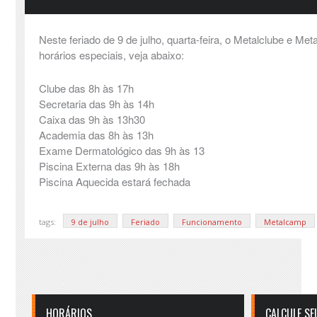
Neste feriado de 9 de julho, quarta-feira, o Metalclube e M
horários especiais, veja abaixo:
Clube das 8h às 17h
Secretaria das 9h às 14h
Caixa das 9h às 13h30
Academia das 8h às 13h
Exame Dermatológico das 9h às 13
Piscina Externa das 9h às 18h
Piscina Aquecida estará fechada
tags:
9 de julho
Feriado
Funcionamento
Metalcamp
HORÁRIOS
CALCULE SE