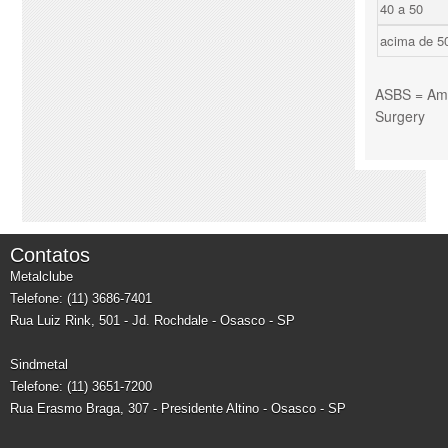
40 a 50
acima de 5
ASBS = Amer
Surgery
Contatos
Metalclube
Telefone: (11) 3686-7401
Rua Luiz Rink, 501 - Jd. Rochdale - Osasco - SP
Sindmetal
Telefone: (11) 3651-7200
Rua Erasmo Braga, 307 - Presidente Altino - Osasco - SP