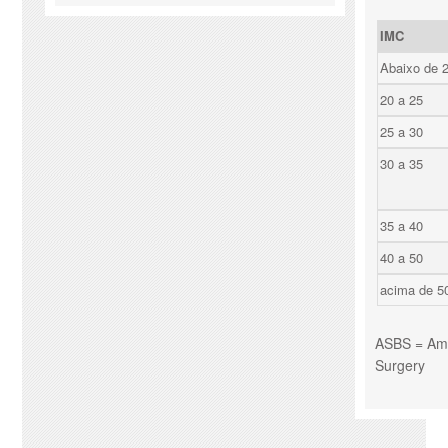
IMC
Abaixo de 
20 a 25
25 a 30
30 a 35
35 a 40
40 a 50
acima de 5
ASBS = Amer
Surgery