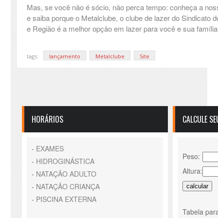
Mas, se você não é sócio, não perca tempo: conheça a nossa
e saiba porque o Metalclube, o clube de lazer do Sindicato
e Região é a melhor opção em lazer para você e sua família
tags:
lançamento
Metalclube
Site
HORÁRIOS
CALCULE SE
-
EXAMES
Peso:
-
HIDROGINÁSTICA
Altura:
-
NATAÇÃO ADULTO
-
NATAÇÃO CRIANÇA
-
PISCINA EXTERNA
Tabela para