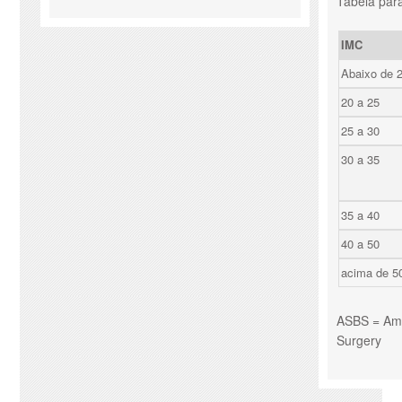
Tabela para
IMC
Abaixo de 
20 a 25
25 a 30
30 a 35
35 a 40
40 a 50
acima de 5
ASBS = Amer
Surgery