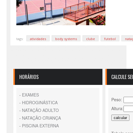
tags:
atividades
body systems
clube
futebol
nata
HORÁRIOS
CALCULE SE
-
EXAMES
Peso:
-
HIDROGINÁSTICA
Altura:
-
NATAÇÃO ADULTO
-
NATAÇÃO CRIANÇA
-
PISCINA EXTERNA