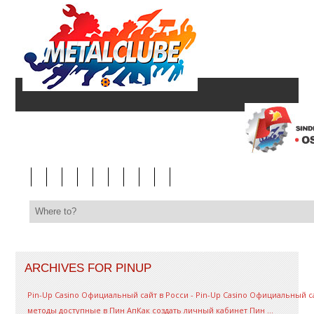
ARCHIVES FOR PINUP
Pin-Up Casino Официальный сайт в Росси - Pin-Up Casino Официальный
методы доступные в Пин АпКак создать личный кабинет Пин ...