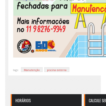
tags:
Manutenção
piscina externa
HORÁRIOS
CALCULE SE