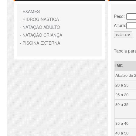
-
EXAMES
Peso:
-
HIDROGINÁSTICA
Altura:
-
NATAÇÃO ADULTO
-
NATAÇÃO CRIANÇA
-
PISCINA EXTERNA
Tabela para
IMC
Abaixo de 
20 a 25
25 a 30
30 a 35
35 a 40
40 a 50