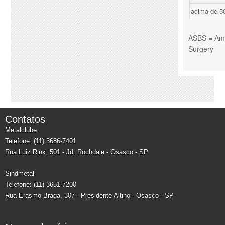
acima de 5
ASBS = Amer
Surgery
Contatos
Metalclube
Telefone: (11) 3686-7401
Rua Luiz Rink, 501 - Jd. Rochdale - Osasco - SP
Sindmetal
Telefone: (11) 3651-7200
Rua Erasmo Braga, 307 - Presidente Altino - Osasco - SP