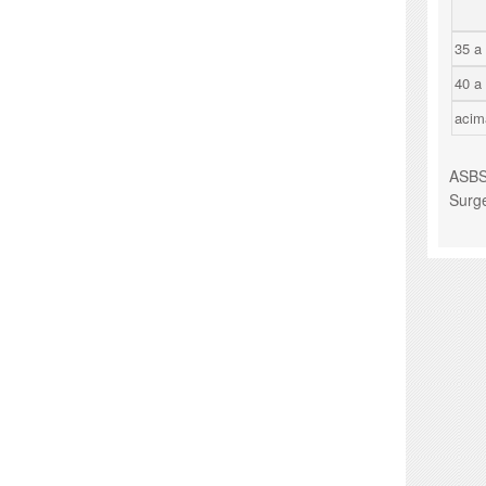
35 a
40 a
acim
ASBS 
Surg