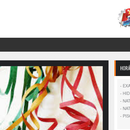
HORÁ
-
EX
-
HI
-
NA
-
NA
-
PIS