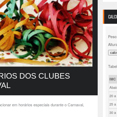
CALC
Peso
Altur
Tabel
RIOS DOS CLUBES
IMC
VAL
Abai
20 a
25 a
cionar em horários especiais durante o Carnaval,
30 a