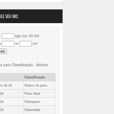
ULE SEU IMC
:
kgs (ex: 65.50)
a:
m
cm
a para Classificação - Adultos
Classificação
xo de 20
Abaixo do peso
 25
Peso ideal
 30
Sobrepeso
 35
Obesidade