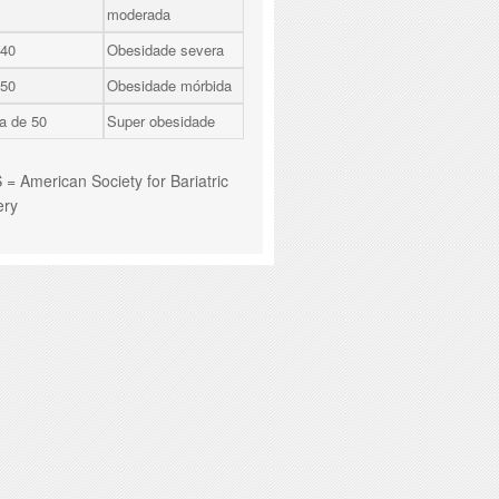
moderada
 40
Obesidade severa
 50
Obesidade mórbida
a de 50
Super obesidade
= American Society for Bariatric
ery