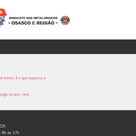
o treino. É o que explicou a
ongo do ano, com ...
 22h
s 8h às 17h