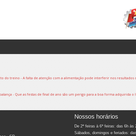
do treino - A falta de atenção com a alimentação pode interferir nos resultados d
alança - Que as festas de final de ano são um perigo para a boa forma adquirida o l
Nossos horários
De 2ª feiras à 6ª feiras: das 6h às
Sábados, domingos e feriados: da