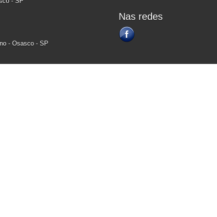
asco - SP
Nas redes
ino - Osasco - SP