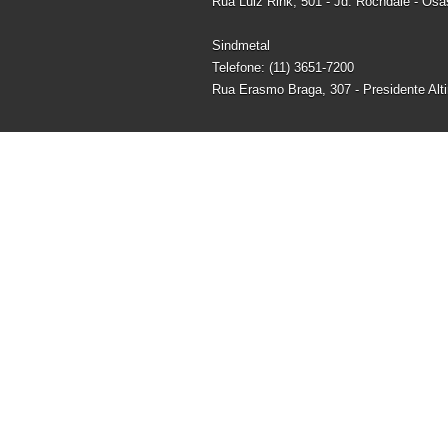
Rua Luiz Rink, 501 - Jd. Rochdale - Os
Sindmetal
Telefone: (11) 3651-7200
Rua Erasmo Braga, 307 - Presidente Alt