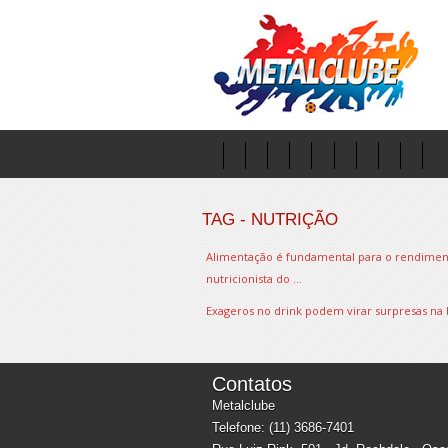
TAG - NUTRIÇÃO
Alimentação é fundamental para o rendimento 
nutricionista do ...
Exageros no drink podem virar surpresas na b
Contatos
Metalclube
Telefone: (11) 3686-7401