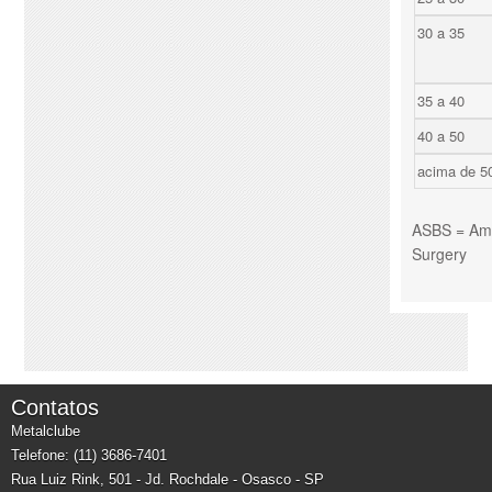
30 a 35
35 a 40
40 a 50
acima de 5
ASBS = Amer
Surgery
Contatos
Metalclube
Telefone: (11) 3686-7401
Rua Luiz Rink, 501 - Jd. Rochdale - Osasco - SP