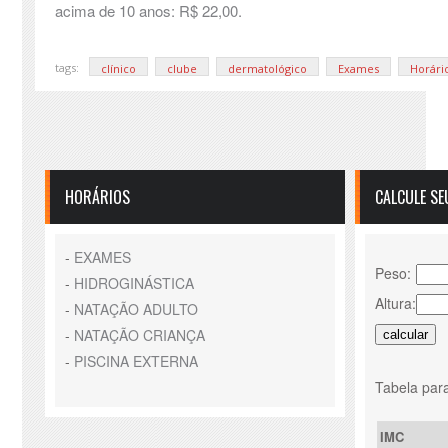
acima de 10 anos: R$ 22,00.
tags:
clínico
clube
dermatológico
Exames
Horári
HORÁRIOS
CALCULE SE
-
EXAMES
Peso:
-
HIDROGINÁSTICA
Altura:
-
NATAÇÃO ADULTO
-
NATAÇÃO CRIANÇA
-
PISCINA EXTERNA
Tabela para
IMC