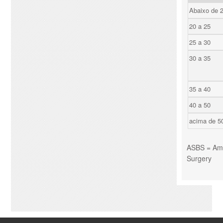
Abaixo de 
20 a 25
25 a 30
30 a 35
35 a 40
40 a 50
acima de 5
ASBS = Amer
Surgery