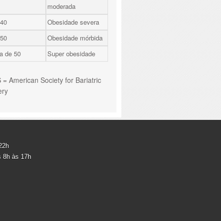
moderada
 40
Obesidade severa
 50
Obesidade mórbida
a de 50
Super obesidade
= American Society for Bariatric
ery
 22h
s 8h às 17h