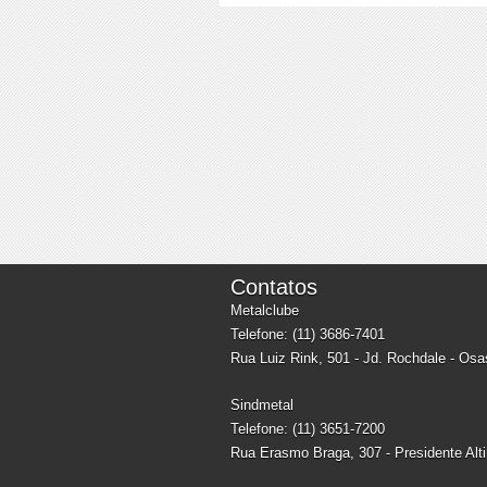
Contatos
Metalclube
Telefone: (11) 3686-7401
Rua Luiz Rink, 501 - Jd. Rochdale - Os
Sindmetal
Telefone: (11) 3651-7200
Rua Erasmo Braga, 307 - Presidente Alt