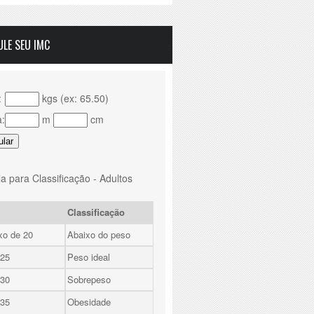
ULE SEU IMC
:
kgs (ex: 65.50)
a:
m
cm
a para Classificação - Adultos
Classificação
xo de 20
Abaixo do peso
 25
Peso ideal
 30
Sobrepeso
 35
Obesidade