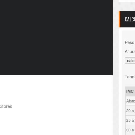
CALC
Peso
Altur
Tabel
IMC
Abai
essores
20 a
25 a
30 a