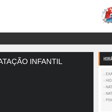
HORÁ
ATAÇÃO INFANTIL
-
EX
-
HI
-
NA
-
NA
-
PIS