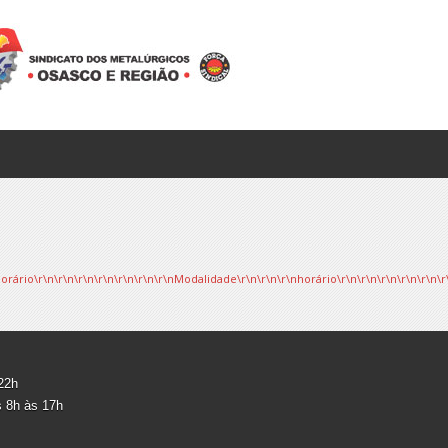
o\r\n\r\n\r\n\r\n\r\n\r\n\r\nModalidade\r\n\r\n\r\nhorário\r\n\r\n\r\n\r\n\r\n\r\n\r\
 22h
s 8h às 17h