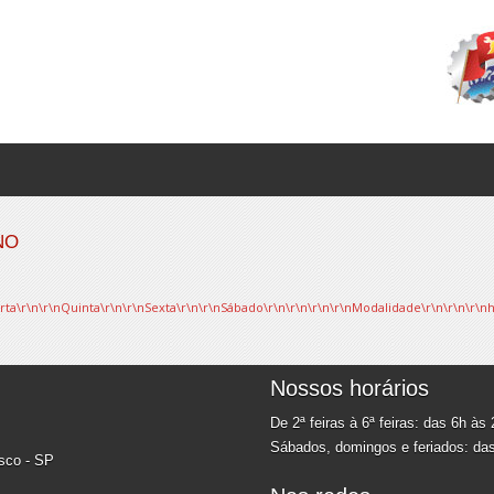
NO
\r\n\r\nQuinta\r\n\r\nSexta\r\n\r\nSábado\r\n\r\n\r\n\r\nModalidade\r\n\r\n\r\nhorári
Nossos horários
De 2ª feiras à 6ª feiras: das 6h às
Sábados, domingos e feriados: da
asco - SP