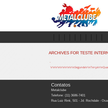
ARCHIVES FOR TESTE INTER
-
\r\n\r\n\r\n\r\n\r\nSegunda\r\nTerça\r\nQuarta
Contatos
Metalclube
Telefone: (11) 3686-7401
Rua Luiz Rink, 501 - Jd. Rochdale - Os