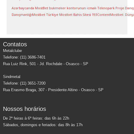
Azərbaycanda MostBet bukmeker kontorunun icmalı Teknopark Proje Danış
DanışmanlığıMostbet Türkiye Mostbet Bahis Sitesi 193ContentMostbet: Dünyanı
Contatos
Metalclube
Telefone: (11) 3686-7401
Rua Luiz Rink, 501 - Jd. Rochdale - Osasco - SP
Sindmetal
Telefone: (11) 3651-7200
Rua Erasmo Braga, 307 - Presidente Altino - Osasco - SP
Nossos horários
De 2ª feiras à 6ª feiras: das 6h às 22h
Sábados, domingos e feriados: das 8h às 17h