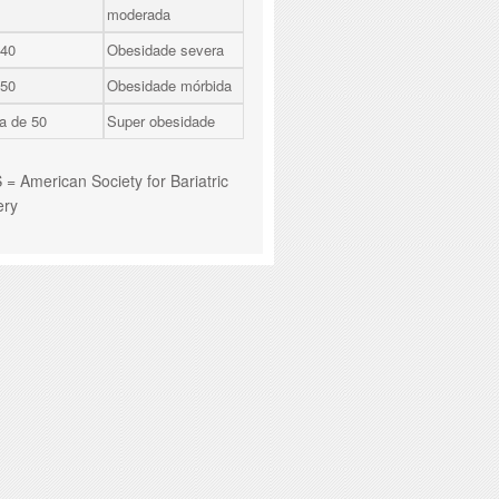
moderada
 40
Obesidade severa
 50
Obesidade mórbida
a de 50
Super obesidade
= American Society for Bariatric
ery