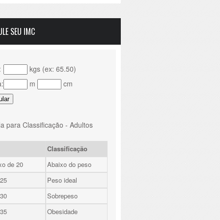
ULE SEU IMC
:
kgs (ex: 65.50)
a:
m
cm
a para Classificação - Adultos
Classificação
xo de 20
Abaixo do peso
 25
Peso ideal
 30
Sobrepeso
 35
Obesidade