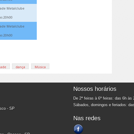
dade Metalclube
às 20h00
dade Metalclube
às 20h00
dade
dança
Música
Nossos horários
De 2ª feiras à 6ª feiras: das 6h às
Sábados, domingos e feriados: da
asco - SP
Nas redes