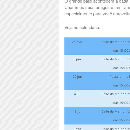
O grande baile acontecerá a cada 1
Chame os seus amigos e familiare
especialmente para você aproveita
Veja no calendário:
23 mai
Baile da Melhor I
das 15h00 
6 jun
Baile da Melhor I
das 15h00 
20 jun
Festa Junina
das 15h00 
4 jul
Baile da Melhor I
das 15h00 
18 jul
Baile da Melhor I
das 15h00 
1 ago
Baile da Melhor I