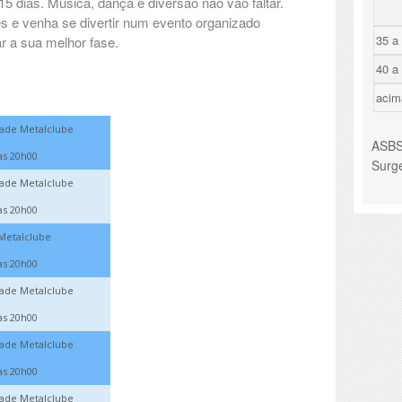
5 dias. Música, dança e diversão não vão faltar.
s e venha se divertir num evento organizado
35 a
r a sua melhor fase.
40 a
acim
dade Metalclube
ASBS 
às 20h00
Surg
dade Metalclube
às 20h00
 Metalclube
às 20h00
dade Metalclube
às 20h00
dade Metalclube
às 20h00
dade Metalclube