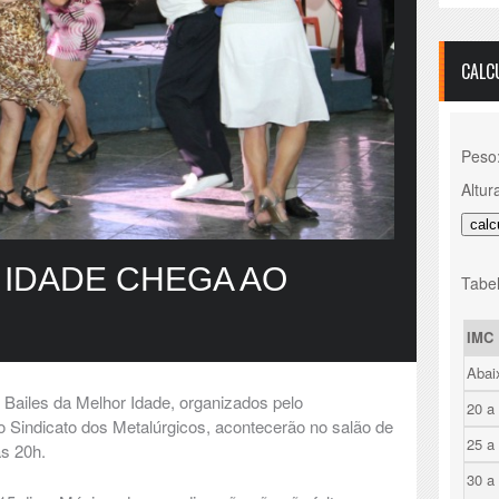
CALC
Peso
Altur
 IDADE CHEGA AO
Tabel
IMC
Abai
s Bailes da Melhor Idade, organizados pelo
20 a
Sindicato dos Metalúrgicos, acontecerão no salão de
25 a
s 20h.
30 a