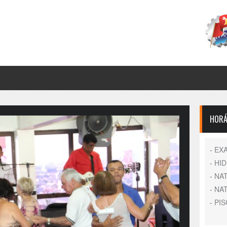
HORÁ
-
EX
-
HI
-
NA
-
NA
-
PIS