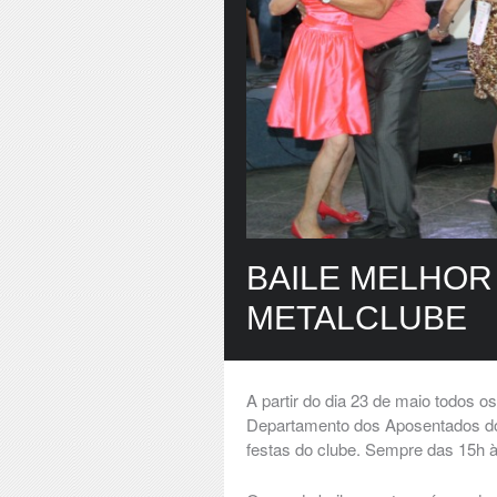
BAILE MELHOR
METALCLUBE
A partir do dia 23 de maio todos o
Departamento dos Aposentados do 
festas do clube. Sempre das 15h à