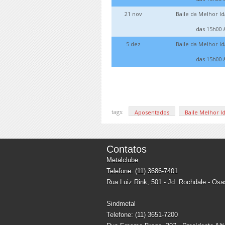
21 nov
Baile da Melhor I
das 15h00 
5 dez
Baile da Melhor I
das 15h00 
tags:
Aposentados
Baile Melhor I
Contatos
Metalclube
Telefone: (11) 3686-7401
Rua Luiz Rink, 501 - Jd. Rochdale - Os
Sindmetal
Telefone: (11) 3651-7200