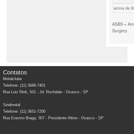
acima de 5
ASBS = Amer
Surgery
Contatos
Metalclube
Telefone: (11) 3686-7401
Rua Luiz Rink, 501 - Jd. Rochdale - Osasco - SP
Sindmetal
Telefone: (11) 3651-7200
Rua Erasmo Braga, 307 - Presidente Altino - Osasco - SP