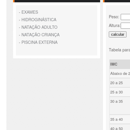
-
EXAMES
Peso:
-
HIDROGINÁSTICA
Altura:
-
NATAÇÃO ADULTO
-
NATAÇÃO CRIANÇA
-
PISCINA EXTERNA
Tabela para
IMC
Abaixo de 
20 a 25
25 a 30
30 a 35
35 a 40
40 a 50